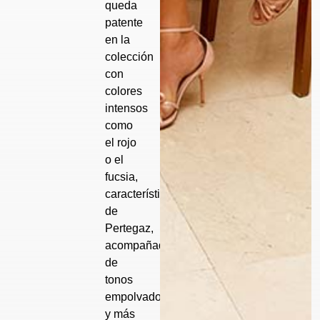
queda
patente
en la
colección
con
colores
intensos
como
el rojo
o el
fucsia,
característicos
de
Pertegaz,
acompañados
de
tonos
empolvados
y más